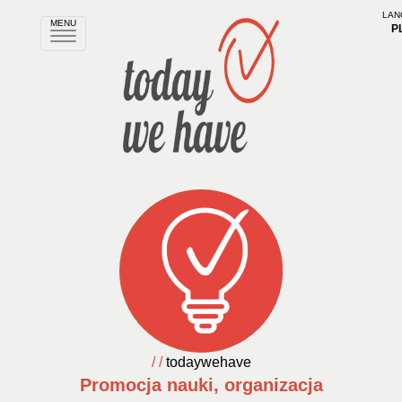
LAN
MENU
P
Rozwiń
nawigację
/ /
todaywehave
Promocja nauki, organizacja