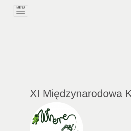
MENU
Rozwiń
nawigację
XI Międzynarodowa K