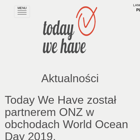
LAN
MENU
P
Rozwiń
nawigację
Aktualności
Today We Have został
partnerem ONZ w
obchodach World Ocean
Day 2019.