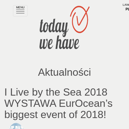
LAN
MENU
P
Rozwiń
nawigację
Aktualności
I Live by the Sea 2018
WYSTAWA EurOcean’s
biggest event of 2018!